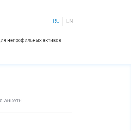
RU
EN
ия непрофильных активов
я анкеты