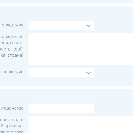
а рождения
о рождения
евня, город,
ласть, край,
ка, страна)
 положение
ражданство
данство, то
ой причине.
во другого