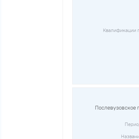
Квалификации 
Послевузовское 
Перио
Названи