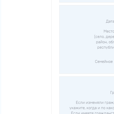
Дат
Мест
(село, дер
район, об
республи
Семейное
Г
Если изменяли граж
укажите, когда и по как
Если имеете гражданст