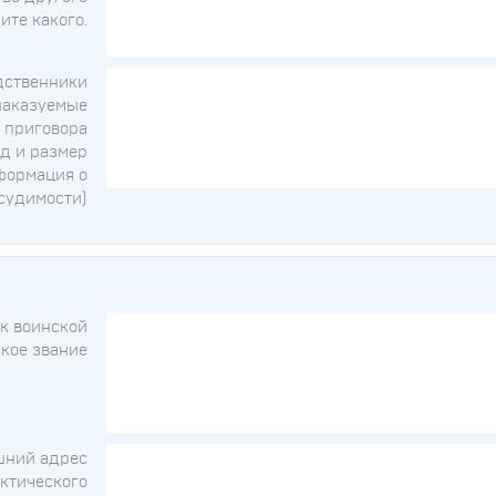
ите какого.
дственники
наказуемые
 приговора
ид и размер
формация о
судимости)
к воинской
ское звание
ний адрес
актического