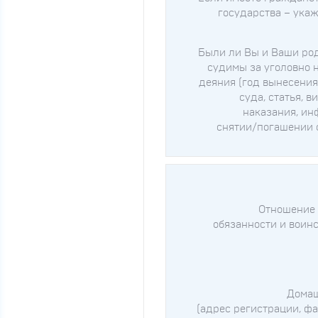
государства – укаж
Были ли Вы и Ваши ро
судимы за уголовно 
деяния (год вынесения
суда, статья, в
наказания, ин
снятии/погашении 
Отношение 
обязанности и воин
Домаш
(адрес регистрации, ф