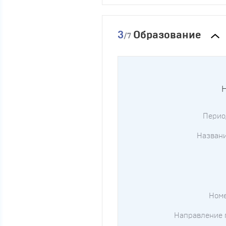
3
Образование
/7
Н
Перио
Названи
Ном
Направление 